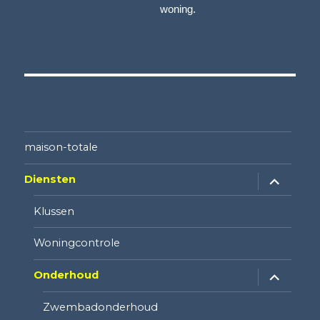
woning.
maison-totale
vouw
Diensten
sub-
menu
uit
Klussen
Woningcontrole
vouw
Onderhoud
sub-
menu
uit
Zwembadonderhoud